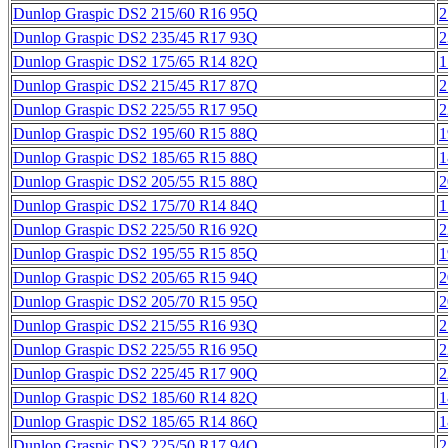
Dunlop Graspic DS2 215/60 R16 95Q
2
Dunlop Graspic DS2 235/45 R17 93Q
2
Dunlop Graspic DS2 175/65 R14 82Q
1
Dunlop Graspic DS2 215/45 R17 87Q
2
Dunlop Graspic DS2 225/55 R17 95Q
2
Dunlop Graspic DS2 195/60 R15 88Q
1
Dunlop Graspic DS2 185/65 R15 88Q
1
Dunlop Graspic DS2 205/55 R15 88Q
2
Dunlop Graspic DS2 175/70 R14 84Q
1
Dunlop Graspic DS2 225/50 R16 92Q
2
Dunlop Graspic DS2 195/55 R15 85Q
1
Dunlop Graspic DS2 205/65 R15 94Q
2
Dunlop Graspic DS2 205/70 R15 95Q
2
Dunlop Graspic DS2 215/55 R16 93Q
2
Dunlop Graspic DS2 225/55 R16 95Q
2
Dunlop Graspic DS2 225/45 R17 90Q
2
Dunlop Graspic DS2 185/60 R14 82Q
1
Dunlop Graspic DS2 185/65 R14 86Q
1
Dunlop Graspic DS2 225/50 R17 94Q
2