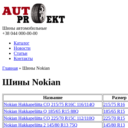
Шины автомобильные
+38 044
000-00-00
Каталог
Новости
Статьи
Контакты
Главная
» Шины Nokian
Шины Nokian
Название
Размер
Nokian Hakkapeliitta CQ 215/75 R16C 116/114Q
215/75 R16
Nokian Hakkapeliitta Q 185/65 R15 88Q
185/65 R15
Nokian Hakkapeliitta CQ 225/70 R15C 112/110Q
225/70 R15
Nokian Hakkapeliitta 2 145/80 R13 75Q
145/80 R13