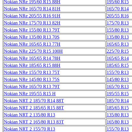
Nokian NRe 195/60 R15 88H
195/60 R15
Nokian NRe 165/70 R14 81H
165/70 R14
Nokian NRe 205/55 R16 91H
205/55 R16
Nokian NRe 175/70 R13 82H
175/70 R13
Nokian NRe 155/80 R13 79T
155/80 R13
Nokian NRe 135/80 R13 70S
135/80 R13
Nokian NRe 165/65 R13 77H
165/65 R13
Nokian NRe 225/70 R15 100H
225/70 R15
Nokian NRe 165/65 R14 78H
165/65 R14
Nokian NRe 185/65 R15 88H
185/65 R15
Nokian NRe 155/70 R13 75T
155/70 R13
Nokian NRe 145/80 R13 75S
145/80 R13
Nokian NRe 165/70 R13 79T
165/70 R13
Nokian NRe 195/55 R15 H
195/55 R15
Nokian NRT 2 185/70 R14 88T
185/70 R14
Nokian NRT 2 185/65 R15 88T
185/65 R15
Nokian NRT 2 135/80 R13
135/80 R13
Nokian NRT 2 165/80 R13 83T
165/80 R13
Nokian NRT 2 155/70 R13
155/70 R13