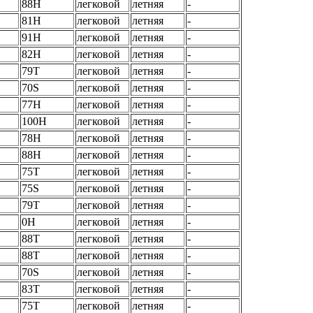
88H
легковой
летняя
-
81H
легковой
летняя
-
91H
легковой
летняя
-
82H
легковой
летняя
-
79T
легковой
летняя
-
70S
легковой
летняя
-
77H
легковой
летняя
-
100H
легковой
летняя
-
78H
легковой
летняя
-
88H
легковой
летняя
-
75T
легковой
летняя
-
75S
легковой
летняя
-
79T
легковой
летняя
-
0H
легковой
летняя
-
88T
легковой
летняя
-
88T
легковой
летняя
-
70S
легковой
летняя
-
83T
легковой
летняя
-
75T
легковой
летняя
-