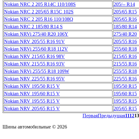
Nokian NRC 2 205 R14C 110/108S
205/-- R14
Nokian NRC 2 205/65 R15C 102S
205/65 R15
Nokian NRC 2 205 R16 110/108Q
205/65 R16
Nokian NRC 2 185/80 R14 S
185/80 R14
Nokian NRVi 275/40 R20 106Y
275/40 R20
Nokian NRV 205/55 R16 91V
205/55 R16
Nokian NRVi 255/60 R18 112V
255/60 R18
Nokian NRV 215/65 R16 98V
215/65 R16
Nokian NRV 215/55 R16 93V
215/55 R16
Nokian NRVi 255/55 R18 109W
255/55 R18
Nokian NRV 225/55 R16 95V
225/55 R16
Nokian NRV 195/50 R15 V
195/50 R15
Nokian NRV 195/60 R15 V
195/60 R15
Nokian NRV 195/55 R15 V
195/55 R15
Nokian NRV 205/65 R15 V
205/65 R15
Первая
Предыдущая
11
12
1
Шины автомобильные © 2026