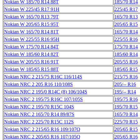
Nokian W 185/70 R14 88T
185/70 R14
Nokian W 225/45 R17 91H
225/45 R17
Nokian W 165/70 R13 79T
165/70 R13
Nokian W 205/65 R15 95T
205/65 R15
Nokian W 165/70 R14 81T
165/70 R14
Nokian W 225/55 R16 95H
225/55 R16
Nokian W 175/70 R14 84T
175/70 R14
Nokian W 185/60 R14 82T
185/60 R14
Nokian W 205/55 R16 91T
205/55 R16
Nokian W 185/65 R15 88T
185/65 R15
Nokian NRC 2 215/75 R16C 116/114S
215/75 R16
Nokian NRC 2 205 R16 110/108S
205/-- R16
Nokian NRC 2 195/0 R14C (8) 106/104S
195/-- R14
Nokian NRC 2 195/75 R16C 107/105S
195/75 R16
Nokian NRC 2 195/70 R15C 104S
195/70 R15
Nokian NRC 2 165/70 R14 89/87S
165/70 R14
Nokian NRC 2 225/70 R15C 112S
225/70 R15
Nokian NRC 2 215/65 R16 109/107Q
205/65 R15
Nokian NRC 2 205/65 R16 107/105Q
205/65 R16