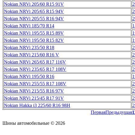
Nokian NRVi 205/60 R15 91V
2
Nokian NRVi 205/65 R15 94V
2
Nokian NRVi 205/55 R16 94V
2
Nokian NRVi 185/70 R14
1
Nokian NRVi 195/55 R15 89V
1
Nokian NRVi 195/50 R15 82V
1
Nokian NRVi 235/50 R18
2
Nokian NRVi 215/60 R16 V
2
Nokian NRVi 265/65 R17 116V
2
Nokian NRVi 235/65 R17 108V
2
Nokian NRVi 195/50 R16
1
Nokian NRVi 255/55 R17 108V
2
Nokian NRVi 215/55 R16 97V
2
Nokian NRVi 215/45 R17 91V
2
Nokian Hakka i3 225/60 R16 98H
2
Первая
Предыдущая
1
Шины автомобильные © 2026