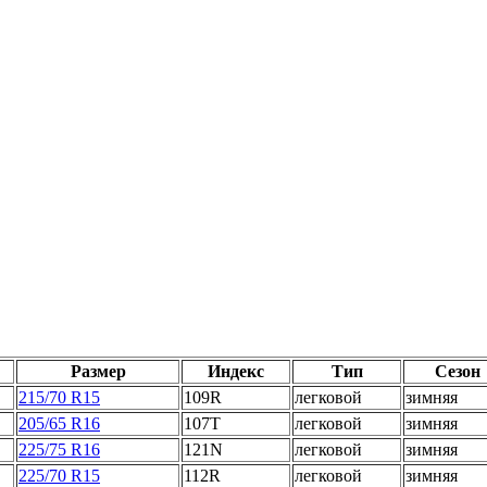
Размер
Индекс
Тип
Сезон
215/70 R15
109R
легковой
зимняя
205/65 R16
107T
легковой
зимняя
225/75 R16
121N
легковой
зимняя
225/70 R15
112R
легковой
зимняя