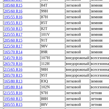
185/60 R15
84T
легковой
зимняя
205/60 R16
99H
легковой
зимняя
195/55 R16
87H
легковой
зимняя
195/55 R15
85T
легковой
зимняя
195/50 R15
82T
легковой
зимняя
225/55 R17
101V
легковой
зимняя
205/60 R15
91T
легковой
зимняя
225/50 R17
98V
легковой
зимняя
165/70 R14
89R
легковой
зимняя
245/70 R16
107H
внедорожный
всесезонна
265/70 R16
112H
внедорожный
всесезонна
215/65 R16
98H
внедорожный
всесезонна
205/70 R15
95T
внедорожный
всесезонна
165/80 R13
83Q
легковой
зимняя
185/80 R14
102N
легковой
всесезонна
215/55 R16
97H
легковой
летняя
195/60 R15
88H
легковой
летняя
205/55 R15
88V
легковой
летняя