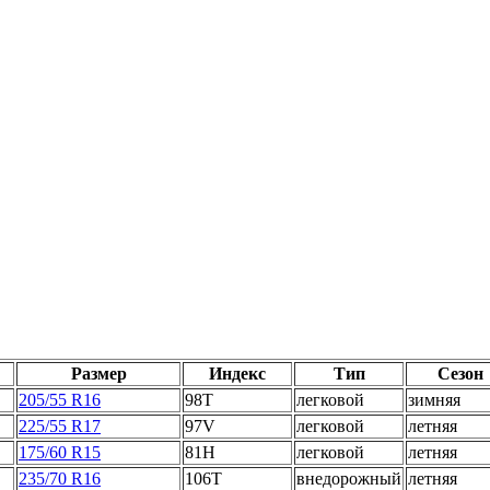
Размер
Индекс
Тип
Сезон
205/55 R16
98T
легковой
зимняя
225/55 R17
97V
легковой
летняя
175/60 R15
81H
легковой
летняя
235/70 R16
106T
внедорожный
летняя