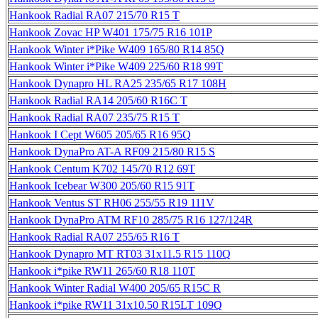
Hankook Radial RA07 215/70 R15 T
Hankook Zovac HP W401 175/75 R16 101P
Hankook Winter i*Pike W409 165/80 R14 85Q
Hankook Winter i*Pike W409 225/60 R18 99T
Hankook Dynapro HL RA25 235/65 R17 108H
Hankook Radial RA14 205/60 R16C T
Hankook Radial RA07 235/75 R15 T
Hankook I Cept W605 205/65 R16 95Q
Hankook DynaPro AT-A RF09 215/80 R15 S
Hankook Centum K702 145/70 R12 69T
Hankook Icebear W300 205/60 R15 91T
Hankook Ventus ST RH06 255/55 R19 111V
Hankook DynaPro ATM RF10 285/75 R16 127/124R
Hankook Radial RA07 255/65 R16 T
Hankook Dynapro MT RT03 31x11.5 R15 110Q
Hankook i*pike RW11 265/60 R18 110T
Hankook Winter Radial W400 205/65 R15C R
Hankook i*pike RW11 31x10.50 R15LT 109Q