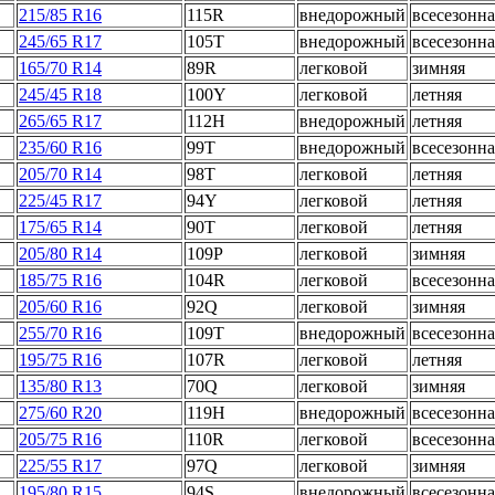
215/85 R16
115R
внедорожный
всесезонна
245/65 R17
105T
внедорожный
всесезонна
165/70 R14
89R
легковой
зимняя
245/45 R18
100Y
легковой
летняя
265/65 R17
112H
внедорожный
летняя
235/60 R16
99T
внедорожный
всесезонна
205/70 R14
98T
легковой
летняя
225/45 R17
94Y
легковой
летняя
175/65 R14
90T
легковой
летняя
205/80 R14
109P
легковой
зимняя
185/75 R16
104R
легковой
всесезонна
205/60 R16
92Q
легковой
зимняя
255/70 R16
109T
внедорожный
всесезонна
195/75 R16
107R
легковой
летняя
135/80 R13
70Q
легковой
зимняя
275/60 R20
119H
внедорожный
всесезонна
205/75 R16
110R
легковой
всесезонна
225/55 R17
97Q
легковой
зимняя
195/80 R15
94S
внедорожный
всесезонна