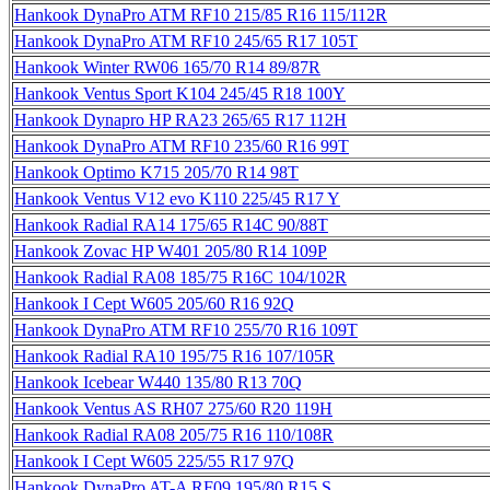
Hankook DynaPro ATM RF10 215/85 R16 115/112R
Hankook DynaPro ATM RF10 245/65 R17 105T
Hankook Winter RW06 165/70 R14 89/87R
Hankook Ventus Sport K104 245/45 R18 100Y
Hankook Dynapro HP RA23 265/65 R17 112H
Hankook DynaPro ATM RF10 235/60 R16 99T
Hankook Optimo K715 205/70 R14 98T
Hankook Ventus V12 evo K110 225/45 R17 Y
Hankook Radial RA14 175/65 R14C 90/88T
Hankook Zovac HP W401 205/80 R14 109P
Hankook Radial RA08 185/75 R16C 104/102R
Hankook I Cept W605 205/60 R16 92Q
Hankook DynaPro ATM RF10 255/70 R16 109T
Hankook Radial RA10 195/75 R16 107/105R
Hankook Icebear W440 135/80 R13 70Q
Hankook Ventus AS RH07 275/60 R20 119H
Hankook Radial RA08 205/75 R16 110/108R
Hankook I Cept W605 225/55 R17 97Q
Hankook DynaPro AT-A RF09 195/80 R15 S