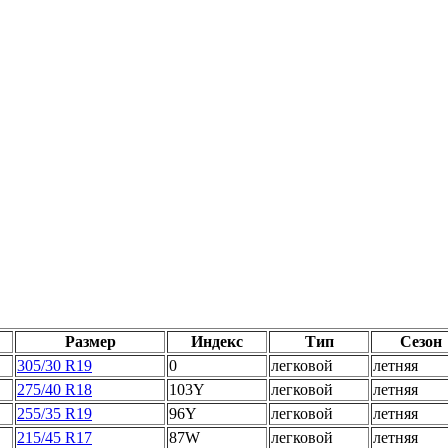
Размер
Индекс
Тип
Сезон
305/30 R19
0
легковой
летняя
275/40 R18
103Y
легковой
летняя
255/35 R19
96Y
легковой
летняя
215/45 R17
87W
легковой
летняя