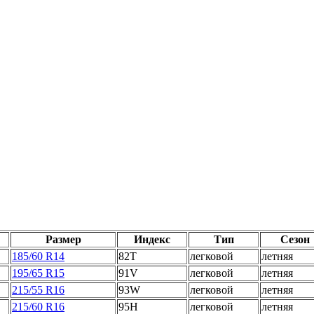
Размер
Индекс
Тип
Сезон
185/60 R14
82T
легковой
летняя
195/65 R15
91V
легковой
летняя
215/55 R16
93W
легковой
летняя
215/60 R16
95H
легковой
летняя