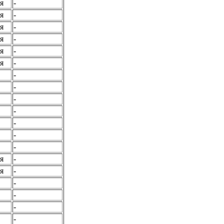
я
-
я
-
я
-
я
-
я
-
я
-
-
-
-
-
-
-
-
я
-
я
-
-
-
-
-