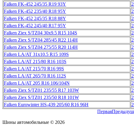
Falken FK-452 245/35 R19 93Y
2
Falken FK-452 235/40 R18 95Y
2
Falken FK-452 245/35 R18 88Y
2
Falken FK-452 245/40 R17 95Y
2
Falken Ziex S/TZ04 30x9.5 R15 104S
2
Falken Ziex S/TZ04 285/45 R22 114H
2
Falken Ziex S/TZ04 275/55 R20 114H
2
Falken LA/AT 31x10.5 R15 109S
2
Falken LA/AT 215/80 R16 103S
2
Falken LA/AT 215/70 R16 99S
2
Falken LA/AT 265/70 R16 112S
2
Falken LA/AT 205 R16 106/104N
2
Falken Ziex S/TZ01 235/55 R17 103W
2
Falken Ziex S/TZ01 235/50 R18 101W
2
Falken Eurowinter HS-439 205/60 R16 96H
2
Первая
Предыдущ
Шины автомобильные © 2026