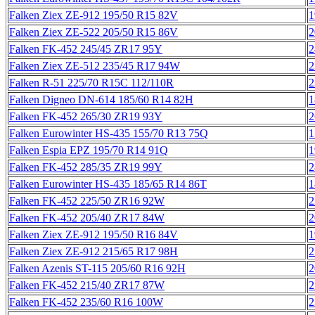
Falken Ziex ZE-912 195/50 R15 82V
1
Falken Ziex ZE-522 205/50 R15 86V
2
Falken FK-452 245/45 ZR17 95Y
2
Falken Ziex ZE-512 235/45 R17 94W
2
Falken R-51 225/70 R15C 112/110R
2
Falken Digneo DN-614 185/60 R14 82H
1
Falken FK-452 265/30 ZR19 93Y
2
Falken Eurowinter HS-435 155/70 R13 75Q
1
Falken Espia EPZ 195/70 R14 91Q
1
Falken FK-452 285/35 ZR19 99Y
2
Falken Eurowinter HS-435 185/65 R14 86T
1
Falken FK-452 225/50 ZR16 92W
2
Falken FK-452 205/40 ZR17 84W
2
Falken Ziex ZE-912 195/50 R16 84V
1
Falken Ziex ZE-912 215/65 R17 98H
2
Falken Azenis ST-115 205/60 R16 92H
2
Falken FK-452 215/40 ZR17 87W
2
Falken FK-452 235/60 R16 100W
2