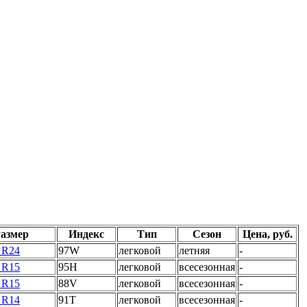
азмер
Индекс
Тип
Сезон
Цена, руб.
 R24
97W
легковой
летняя
-
 R15
95H
легковой
всесезонная
-
 R15
88V
легковой
всесезонная
-
 R14
91T
легковой
всесезонная
-