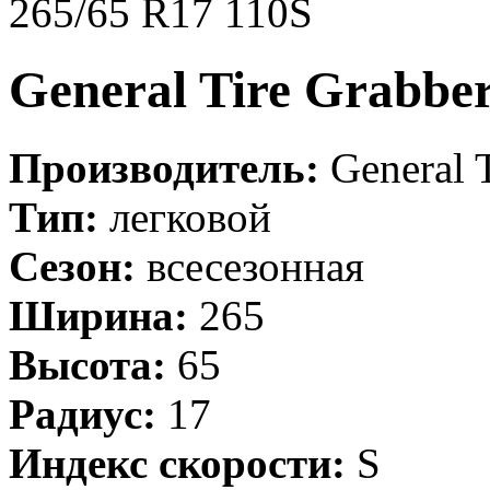
265/65 R17 110S
General Tire Grabbe
Производитель:
General T
Тип:
легковой
Сезон:
всесезонная
Ширина:
265
Высота:
65
Радиус:
17
Индекс скорости:
S